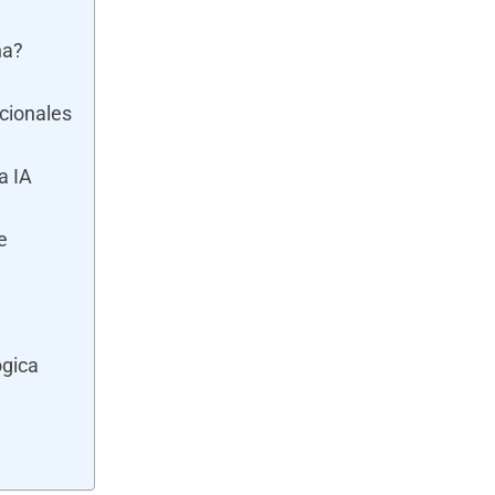
na?
cionales
a IA
e
ógica