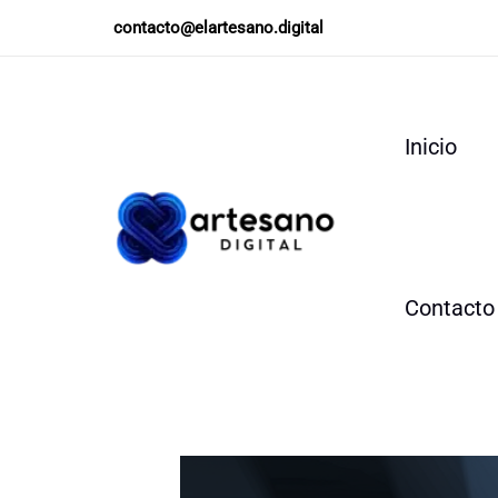
Ir
contacto@elartesano.digital
al
contenido
Inicio
Contacto