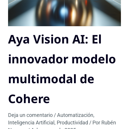
Aya Vision AI: El
innovador modelo
multimodal de
Cohere
Deja un comentario
/
Automatización
,
Inteligencia Artificial
,
Productividad
/ Por
Rubén