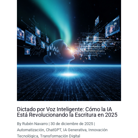
Dictado por Voz Inteligente: Cómo la IA
Está Revolucionando la Escritura en 2025
By
Rubén Navarro
|
30 de diciembre de 2025
|
Automatización
,
ChatGPT
,
IA Generativa
,
Innovación
Tecnológica
,
Transformación Digital