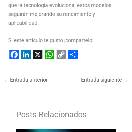
que la tecnología evoluciona, estos modelos
seguirán mejorando su rendimiento y
aplicabilidad.
Si este artículo te gusto ¡compartelo!
F
L
X
W
C
S
a
i
h
o
h
←
Entrada anterior
Entrada siguiente
→
c
n
a
p
a
e
k
t
y
r
b
e
s
L
e
o
d
A
i
Posts Relacionados
o
I
p
n
k
n
p
k