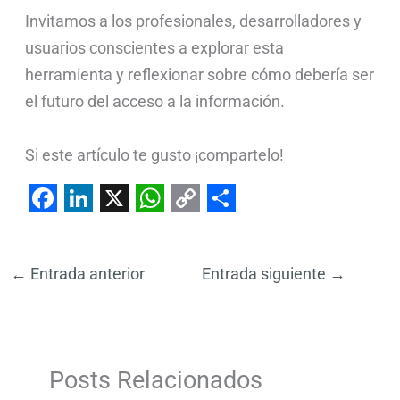
Invitamos a los profesionales, desarrolladores y
usuarios conscientes a explorar esta
herramienta y reflexionar sobre cómo debería ser
el futuro del acceso a la información.
Si este artículo te gusto ¡compartelo!
F
L
X
W
C
S
a
i
h
o
h
←
Entrada anterior
Entrada siguiente
→
c
n
a
p
a
e
k
t
y
r
b
e
s
L
e
o
d
A
i
Posts Relacionados
o
I
p
n