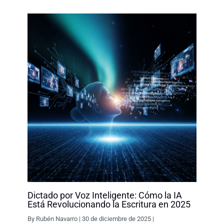
k
n
p
k
Dictado por Voz Inteligente: Cómo la IA
Está Revolucionando la Escritura en 2025
By
Rubén Navarro
|
30 de diciembre de 2025
|