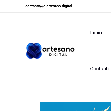
Ir
contacto@elartesano.digital
al
contenido
Inicio
Contacto