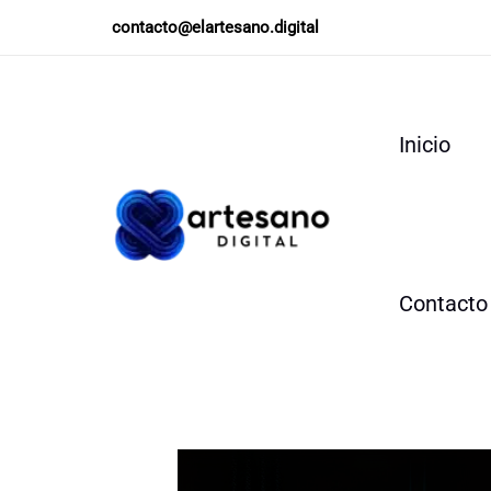
Ir
contacto@elartesano.digital
al
contenido
Inicio
Contacto